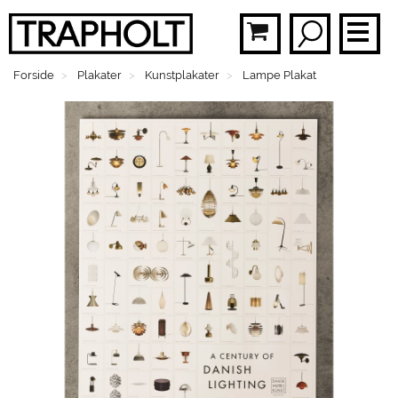
Forside
Plakater
Kunstplakater
Lampe Plakat
BØ
PLA
MOB
BR
FAS
SMY
BØ
MEN
GAV