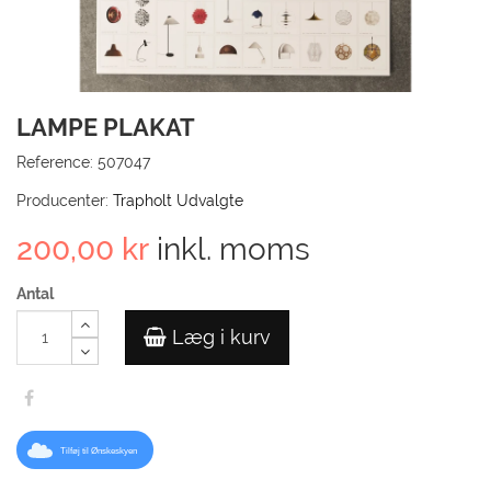
TIL
KUN
LAMPE PLAKAT
GÅ 
Reference:
507047
Producenter:
Trapholt Udvalgte
200,00 kr
inkl. moms
Antal
Læg i kurv
Tilføj til Ønskeskyen