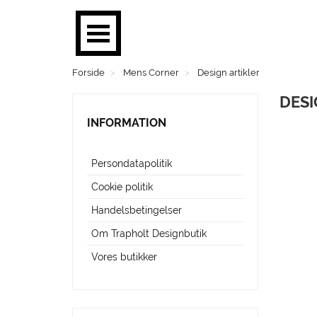
Forside
Mens Corner
Design artikler
BØGER
DES
PLAKATER
INFORMATION
MOBILER
Persondatapolitik
BRUGSKUNST
Cookie politik
FASHION
Handelsbetingelser
Om Trapholt Designbutik
SMYKKER
Vores butikker
BØRN
MENS CORNER