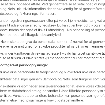
se af den indgåede aftale. Ved gennemførelse af betalinger, vil nogle 
 og Nets, inklusiv information der er nødvendig for at gennemføre e
øbsbeløb og faktureringsinformation.
under registreringsprocessen, eller på vores hjemmeside, har givet os 
sse til udsendelse af et nyhedsbrev. Du kan til enhver tid til- og af
eve indeholder også et link til afmelding. Hvis behandling af perso
nhver tid ret til at tilbagekalde samtykket.
ikke ønsker at opgive de persondata, som er påkrævet for at gennemfø
e ikke have mulighed for at købe produkter af os på vores hjemmesi
ysninger (undtagen din e-mailadresse, hvis du har givet samtykke ti
se af tilbud) vil blive slettet 48 måneder efter du har modtaget din 
odtagere af personoplysninger
r ikke dine persondata til tredjemand, og vi overfører ikke dine perso
emfører betalinger gennem Bambora og Nets, som fungerer som vor
r eksterne virksomheder som leverandører for at levere vores ydelse
ører er databehandlere og behandler i visse tilfælde personoplysnin
er til os. Vores databehandlere behandler kun personoplysninger efte
stemmelse med lovgivningens krav til databehandlere.