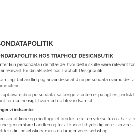
SONDATAPOLITIK
NDATAPOLITIK HOS TRAPHOLT DESIGNBUTIK
nter kun persondata i de tilfælde, hvor dette skulle være relevant for
 er relevant for din aktivitet hos Trapholt Designbutik.
samling, behandling og anvendelse af dine persondata overholder vi 
emmelser.
un opbevare dine persondata, så længe vi enten er pålagt en juridisk fo
ant for den hensigt, hvormed de blev indsamlet.
nger vi indsamler
ønsker at købe og modtage et produkt eller en ydelse fra os, har vi 
unne gennemføre handlen og for at kunne tilbyde dig vores services. Vi
oldet i din indkøbskurv, mens du bruger vores webshop.