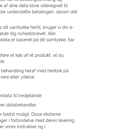
af dine data blive videregivet til
ller understøtte betalingen, såsom det
dit samtykke hertil, bruger vi din e-
melde dig nyhedsbrevet. Alle
ndata er baseret på dit samtykke, har
re et køb af et produkt, vil du
de.
l behandling heraf med henblik på
vare eller ydelse.
ndata til tredjelande.
es databehandler.
r bedst muligt. Disse eksterne
ger i forbindelse med deres levering
r vores instrukser og i