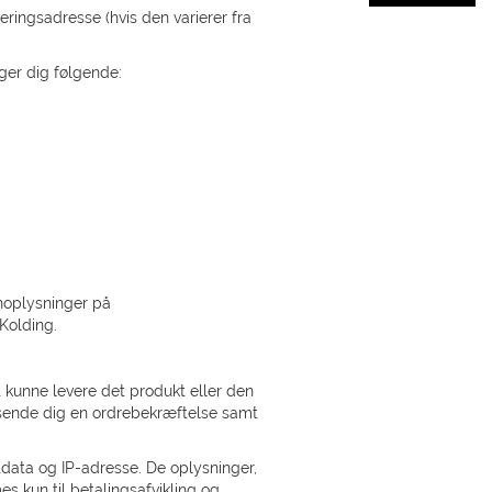
eringsadresse (hvis den varierer fra
ger dig følgende:
noplysninger på
Kolding.
 kunne levere det produkt eller den
e sende dig en ordrebekræftelse samt
rtdata og IP-adresse. De oplysninger,
 kun til betalingsafvikling og