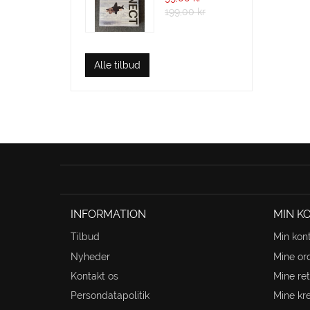
199,00 kr
Alle tilbud
INFORMATION
MIN K
Tilbud
Min kon
Nyheder
Mine or
Kontakt os
Mine ret
Persondatapolitik
Mine kr