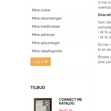
Vi har i
overhol
Mine ordrer
Dine ret
Mine returneringer
Som den 
Mine kreditnotaer
anmode 
• At få 
Mine adresser
• At få 
Mine oplysninger
Du har d
til en 
Mine rabatkuponer
Ønsker d
Log af
dine pe
TILBUD
CONNECT ME
KATALOG
99,00 kr