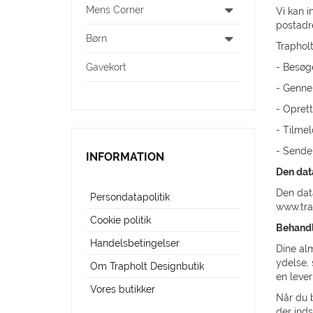
Mens Corner
Vi kan i
GAVEKORT
postadr
Børn
TILBUD
Traphol
Gavekort
- Besøg
KUNDESERVICE
- Genne
GÅ TIL TRAPHOLT.DK
- Oprett
- Tilme
- Sende
INFORMATION
Den dat
Den dat
Persondatapolitik
www.tra
Cookie politik
Behandl
Handelsbetingelser
Dine alm
ydelse,
Om Trapholt Designbutik
en leve
Vores butikker
Når du b
der ind