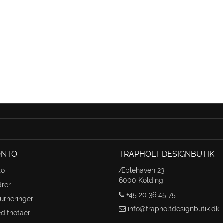
ONTO
TRAPHOLT DESIGNBUTIK
to
Æblehaven 23
6000 Kolding
drer
+45 20 36 45 75
urneringer
info@trapholtdesignbutik.dk
editnotaer