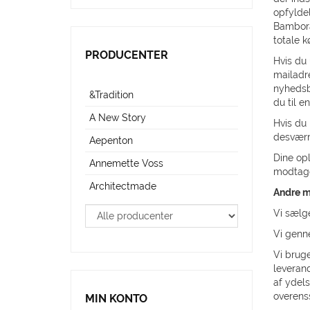
opfyldel
Bambora
totale k
PRODUCENTER
Hvis du 
mailadre
nyhedsbr
&Tradition
du til e
A New Story
Hvis du 
desværr
Aepenton
Dine opl
Annemette Voss
modtagel
Architectmade
Andre m
Vi sælge
Vi genn
Vi bruge
leverand
af ydels
overens
MIN KONTO