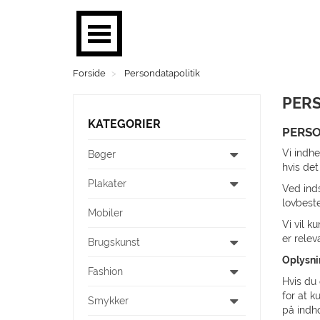
Forside
Persondatapolitik
BØGER
PER
PLAKATER
KATEGORIER
PERSO
MOBILER
Vi indhe
Bøger
hvis det
BRUGSKUNST
Plakater
Ved ind
lovbest
FASHION
Mobiler
Vi vil k
er relev
SMYKKER
Brugskunst
Oplysni
BØRN
Fashion
Hvis du 
for at k
Smykker
MENS CORNER
på indh