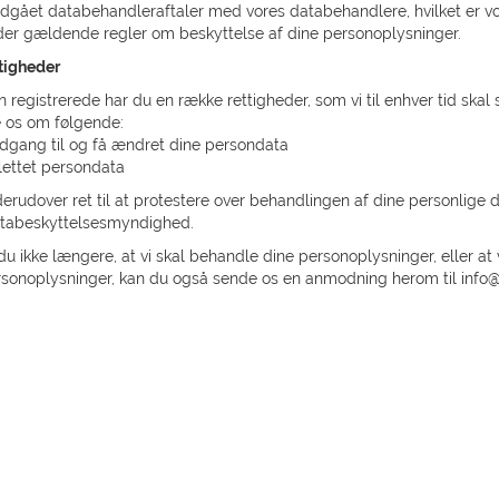
ndgået databehandleraftaler med vores databehandlere, hvilket er vor
der gældende regler om beskyttelse af dine personoplysninger.
tigheder
registrerede har du en række rettigheder, som vi til enhver tid skal si
os om følgende:
adgang til og få ændret dine persondata
slettet persondata
erudover ret til at protestere over behandlingen af dine personlige da
databeskyttelsesmyndighed.
u ikke længere, at vi skal behandle dine personoplysninger, eller a
rsonoplysninger, kan du også sende os en anmodning herom til info@