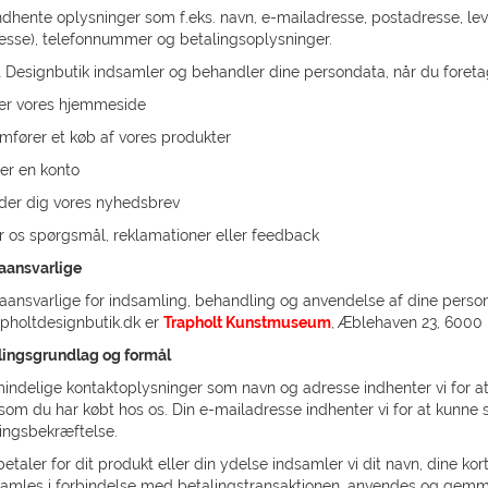
ndhente oplysninger som f.eks. navn, e-mailadresse, postadresse, lev
esse), telefonnummer og betalingsoplysninger.
t Designbutik indsamler og behandler dine persondata, når du foreta
er vores hjemmeside
mfører et køb af vores produkter
er en konto
lder dig vores nyhedsbrev
r os spørgsmål, reklamationer eller feedback
aansvarlige
aansvarlige for indsamling, behandling og anvendelse af dine perso
pholtdesignbutik.dk er
Trapholt Kunstmuseum
, Æblehaven 23, 6000 
ingsgrundlag og formål
indelige kontaktoplysninger som navn og adresse indhenter vi for at
 som du har købt hos os. Din e-mailadresse indhenter vi for at kunn
ringsbekræftelse.
etaler for dit produkt eller din ydelse indsamler vi dit navn, dine ko
samles i forbindelse med betalingstransaktionen, anvendes og gemmes