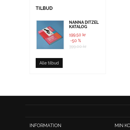
GAVEKORT
TILBUD
TILBUD
NANNA DITZEL
KATALOG
KUNDESERVICE
199,50 kr
-50 %
GÅ TIL TRAPHOLT.DK
399,00 kr
Alle tilbud
INFORMATION
MIN K