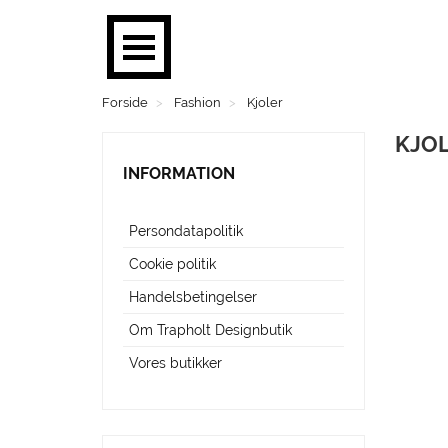
Forside
Fashion
Kjoler
BØGER
KJO
PLAKATER
INFORMATION
MOBILER
Persondatapolitik
BRUGSKUNST
Cookie politik
FASHION
Handelsbetingelser
Om Trapholt Designbutik
SMYKKER
Vores butikker
BØRN
MENS CORNER