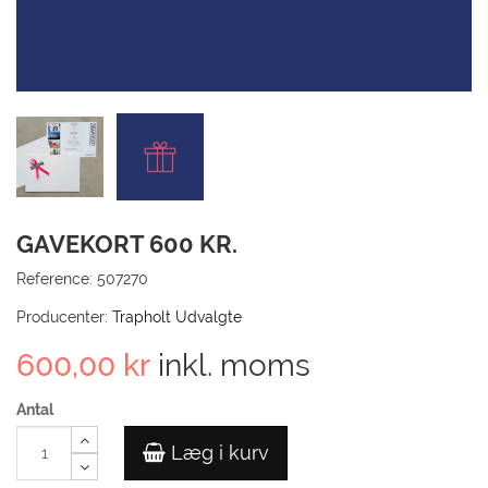
TIL
KUN
GÅ 
GAVEKORT 600 KR.
Reference:
507270
Producenter:
Trapholt Udvalgte
600,00 kr
inkl. moms
Antal
Læg i kurv