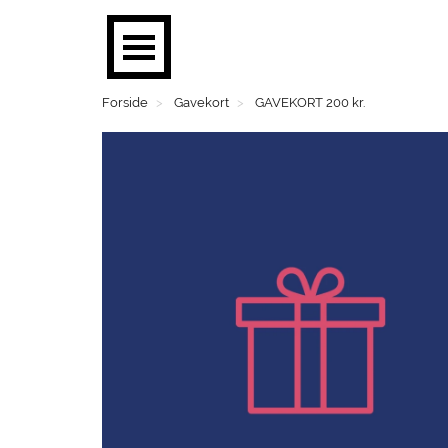
Forside
Gavekort
GAVEKORT 200 kr.
BØGER
PLAKATER
MOBILER
BRUGSKUNST
FASHION
SMYKKER
BØRN
MENS CORNER