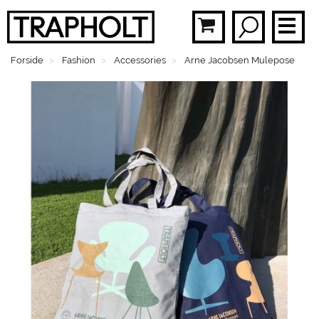
Forside
Fashion
Accessories
Arne Jacobsen Mulepose
BØ
PLA
MOB
BR
FAS
SMY
BØ
MEN
GAV