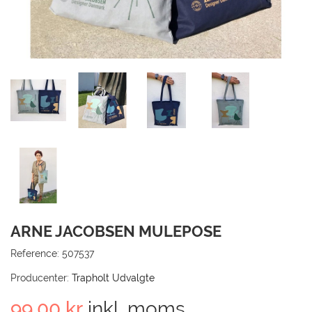
TIL
KUN
GÅ 
ARNE JACOBSEN MULEPOSE
Reference:
507537
Producenter:
Trapholt Udvalgte
99,00 kr
inkl. moms