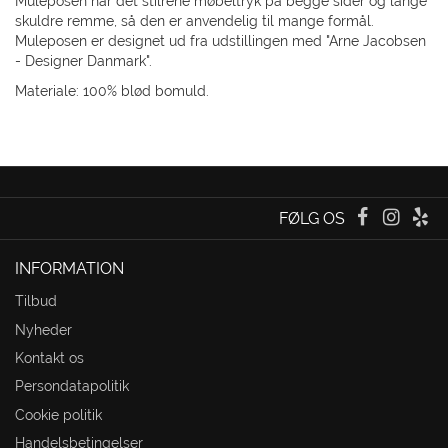
Muleposen har det stilrene møbeltryk på begge sider og lange
skuldre remme, så den er anvendelig til mange formål.
Muleposen er designet ud fra udstillingen med "Arne Jacobsen
- Designer Danmark".
Materiale: 100% blød bomuld.
FØLG OS
INFORMATION
Tilbud
Nyheder
Kontakt os
Persondatapolitik
Cookie politik
Handelsbetingelser