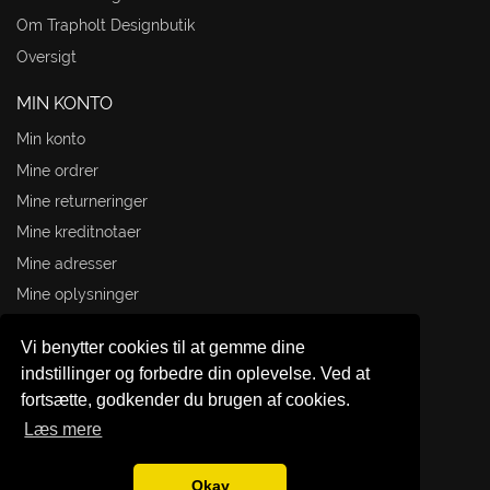
Om Trapholt Designbutik
Oversigt
MIN KONTO
Min konto
Mine ordrer
Mine returneringer
Mine kreditnotaer
Mine adresser
Mine oplysninger
Mine rabatkuponer
Vi benytter cookies til at gemme dine
TRAPHOLT DESIGNBUTIK
indstillinger og forbedre din oplevelse. Ved at
fortsætte, godkender du brugen af cookies.
Æblehaven 23
Læs mere
6000 Kolding
+45 20 36 45 75
Okay