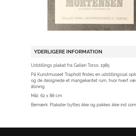
GAVEKORT
TILBUD
KUNDESERVICE
GÅ TIL TRAPHOLT.DK
YDERLIGERE INFORMATION
Udstillings plakat fra Galleri Torso, 1985.
På Kunstmuseet Trapholt findes en udstillingssal o
og de designede et mangekantet rum, hvor hvert værk 
åbning.
Mål: 62 x 88 cm.
Bemærk: Plakater byttes ikke og pakkes ikke ind so