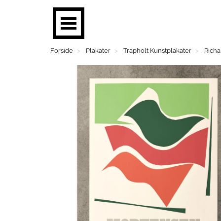
Forside
Plakater
Trapholt Kunstplakater
Richa
BØGER
PLAKATER
MOBILER
BRUGSKUNST
FASHION
SMYKKER
BØRN
MENS CORNER