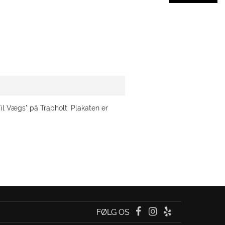
il Vægs" på Trapholt. Plakaten er
FØLG OS