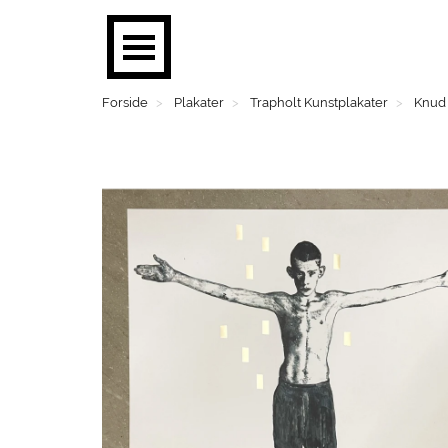
Forside
Plakater
Trapholt Kunstplakater
Knud 
BØGER
PLAKATER
MOBILER
BRUGSKUNST
FASHION
SMYKKER
BØRN
MENS CORNER