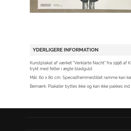
GAVEKORT
TILBUD
KUNDESERVICE
GÅ TIL TRAPHOLT.DK
YDERLIGERE INFORMATION
Kunstplakat af værket "Verklärte Nacht" fra 1996 af 
trykt med felter i ægte bladguld.
Mål: 60 x 80 cm. Specialfremmestillet ramme kan kø
Bemærk: Plakater byttes ikke og kan ikke pakkes in