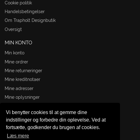
Cookie politik
TIL
Handelsbetingelser
Om Trapholt Designbutik
KUN
Oversigt
GÅ 
MIN KONTO
Min konto
Mine ordrer
Mine returneringer
Mine kreditnotaer
Mine adresser
Mine oplysninger
Mine rabatkuponer
Vi benytter cookies til at gemme dine
TRAPHOLT DESIGNBUTIK
indstillinger og forbedre din oplevelse. Ved at
fortsætte, godkender du brugen af cookies.
Æblehaven 23
Læs mere
6000 Kolding