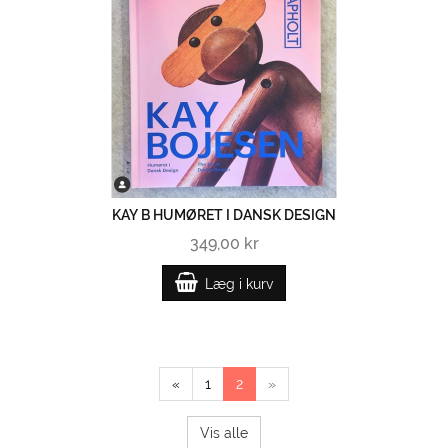
KAY B HUMØRET I DANSK DESIGN
349,00 kr
Læg i kurv
«
1
2
»
Vis alle