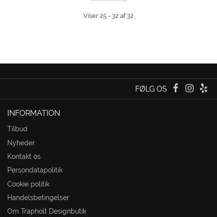
Viser 25 - 32 af 32
FØLG OS
INFORMATION
Tilbud
Nyheder
Kontakt os
Persondatapolitik
Cookie politik
Handelsbetingelser
Om Trapholt Designbutik