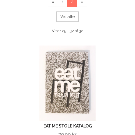
«
1
2
»
TIL
Vis alle
KUN
Viser 25 - 32 af 32
GÅ 
EAT ME STOLE KATALOG
79,00 kr