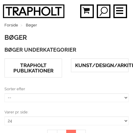
Forside
Bøger
BØ
BØGER
PLA
BØGER UNDERKATEGORIER
MOB
BR
TRAPHOLT
KUNST/DESIGN/ARKIT
PUBLIKATIONER
FAS
Sorter efter
SMY
BØ
Varer pr. side:
MEN
GAV