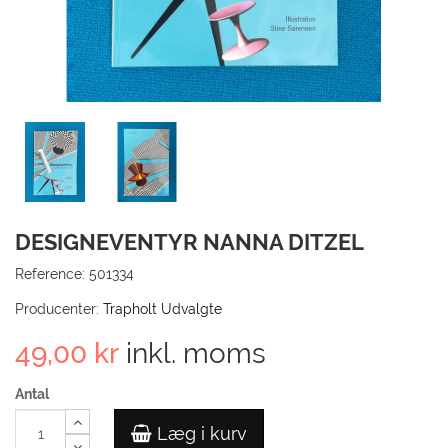
TIL
KUN
GÅ 
DESIGNEVENTYR NANNA DITZEL
Reference:
501334
Producenter:
Trapholt Udvalgte
49,00 kr
inkl. moms
Antal
Læg i kurv