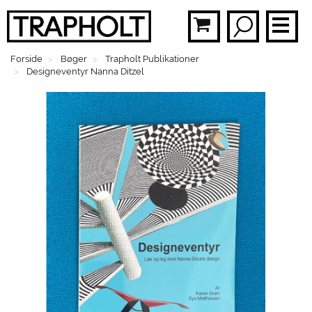
Forside
Bøger
Trapholt Publikationer
BØ
Designeventyr Nanna Ditzel
PLA
MOB
BR
FAS
SMY
BØ
MEN
GAV