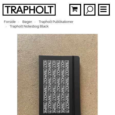
Forside
Bøger
Trapholt Publikationer
BØ
Trapholt Notesbog Black
PLA
MOB
BR
FAS
SMY
BØ
MEN
GAV