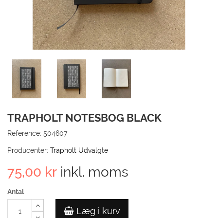
TIL
KUN
GÅ 
TRAPHOLT NOTESBOG BLACK
Reference:
504607
Producenter:
Trapholt Udvalgte
75,00 kr
inkl. moms
Antal
Læg i kurv