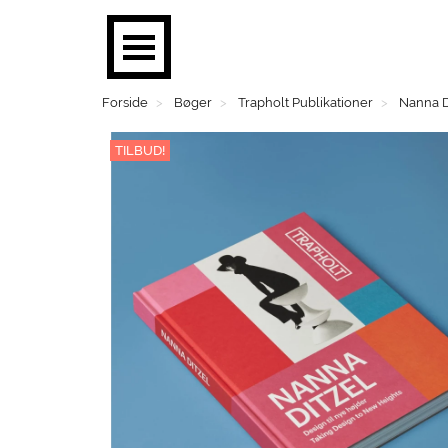
Forside
Bøger
Trapholt Publikationer
Nanna D
BØGER
TILBUD!
PLAKATER
MOBILER
BRUGSKUNST
FASHION
SMYKKER
BØRN
MENS CORNER