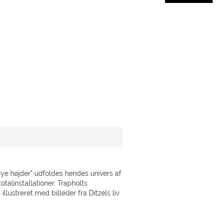
 nye højder" udfoldes hendes univers af
talinstallationer. Trapholts
lustreret med billeder fra Ditzels liv