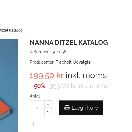
itzel Katalog
NANNA DITZEL KATALOG
Reference:
504058
Producenter:
Trapholt Udvalgte
199,50 kr
inkl. moms
-50%
399,00 kr
inkl. moms
Antal
Læg i kurv