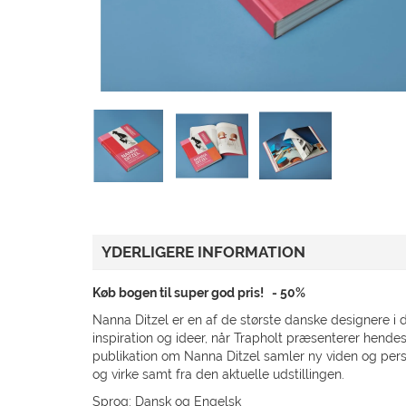
GAVEKORT
TILBUD
KUNDESERVICE
GÅ TIL TRAPHOLT.DK
YDERLIGERE INFORMATION
Køb bogen til super god pris! - 50%
Nanna Ditzel er en af de største danske designere i d
inspiration og ideer, når Trapholt præsenterer hendes
publikation om Nanna Ditzel samler ny viden og perspe
og virke samt fra den aktuelle udstillingen.
Sprog: Dansk og Engelsk