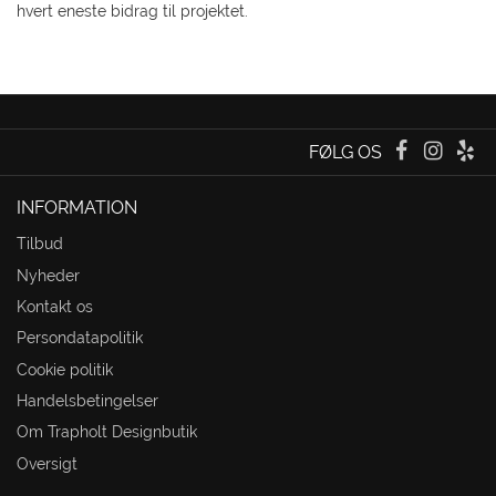
hvert eneste bidrag til projektet.
FØLG OS
INFORMATION
Tilbud
Nyheder
Kontakt os
Persondatapolitik
Cookie politik
Handelsbetingelser
Om Trapholt Designbutik
Oversigt