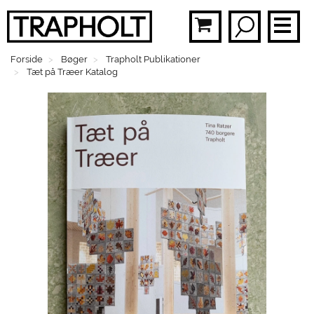
Forside
Bøger
Trapholt Publikationer
BØ
Tæt på Træer Katalog
PLA
MOB
BR
FAS
SMY
BØ
MEN
GAV