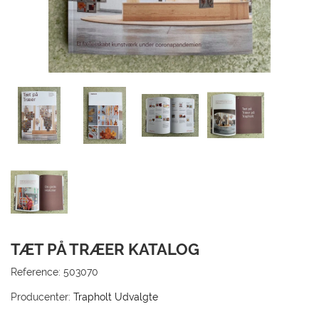
TIL
KUN
GÅ 
TÆT PÅ TRÆER KATALOG
Reference:
503070
Producenter:
Trapholt Udvalgte