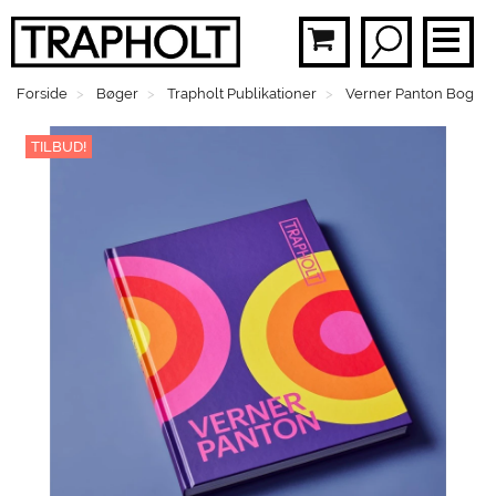
Forside
Bøger
Trapholt Publikationer
Verner Panton Bog
BØ
PLA
TILBUD!
MOB
BR
FAS
SMY
BØ
MEN
GAV