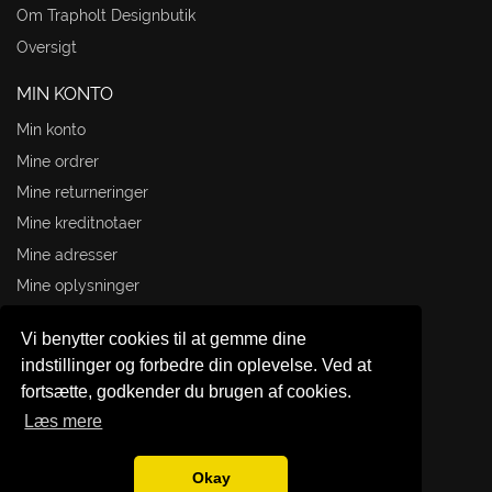
Om Trapholt Designbutik
Oversigt
MIN KONTO
Min konto
Mine ordrer
Mine returneringer
Mine kreditnotaer
Mine adresser
Mine oplysninger
Mine rabatkuponer
Vi benytter cookies til at gemme dine
TRAPHOLT DESIGNBUTIK
indstillinger og forbedre din oplevelse. Ved at
fortsætte, godkender du brugen af cookies.
Æblehaven 23
Læs mere
6000 Kolding
+45 20 36 45 75
Okay
info@trapholtdesignbutik.dk