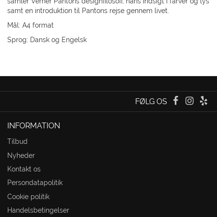
samler Verner Pantons designfilosofi, hans indsigt i farver og lys
samt en introduktion til Pantons rejse gennem livet.
Mål:
A4 format
Sprog: Dansk og Engelsk
FØLG OS
INFORMATION
Tilbud
Nyheder
Kontakt os
Persondatapolitik
Cookie politik
Handelsbetingelser