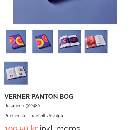
TIL
KUN
GÅ 
VERNER PANTON BOG
Reference:
502480
Producenter:
Trapholt Udvalgte
199,50 kr
inkl. moms