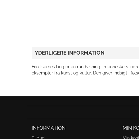
GAVEKORT
TILBUD
KUNDESERVICE
GÅ TIL TRAPHOLT.DK
YDERLIGERE INFORMATION
Følelsernes bog er en rundvisning i menneskets indre
eksempler fra kunst og kultur. Den giver indsigt i føl
INFORMATION
MIN K
Tilbud
Min kon