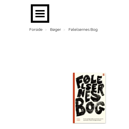
Forside
Bøger
Følelsernes Bog
BØGER
PLAKATER
MOBILER
BRUGSKUNST
FASHION
SMYKKER
BØRN
MENS CORNER