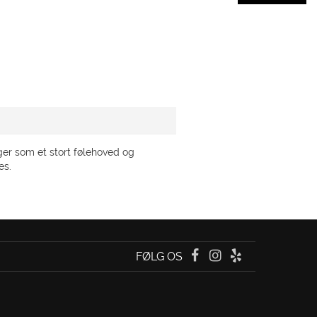
ger som et stort følehoved og
res.
FØLG OS