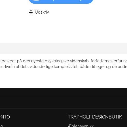
Udskriv
 baseret på den nyeste psykologiske videnskab, forfatternes erfarin
ses-livet i al dets vidunderlige kompleksitet, både dit eget og de and
ONTO
TRAPHOLT DESIGNBUTIK
to
Æblehaven 23