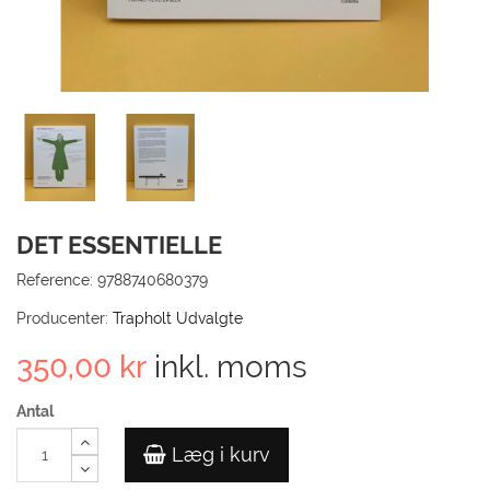
TIL
KUN
GÅ 
DET ESSENTIELLE
Reference:
9788740680379
Producenter:
Trapholt Udvalgte
350,00 kr
inkl. moms
Antal
Læg i kurv